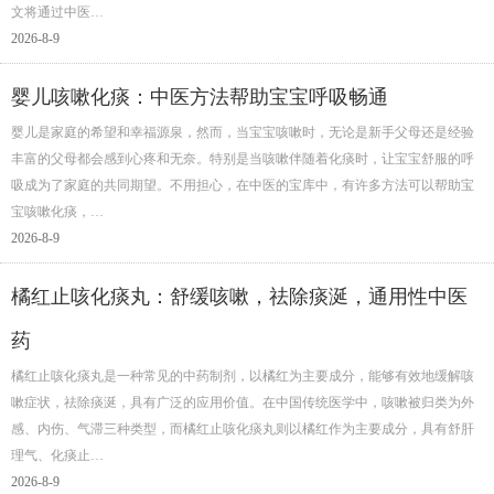
文将通过中医…
2026-8-9
婴儿咳嗽化痰：中医方法帮助宝宝呼吸畅通
婴儿是家庭的希望和幸福源泉，然而，当宝宝咳嗽时，无论是新手父母还是经验
丰富的父母都会感到心疼和无奈。特别是当咳嗽伴随着化痰时，让宝宝舒服的呼
吸成为了家庭的共同期望。不用担心，在中医的宝库中，有许多方法可以帮助宝
宝咳嗽化痰，…
2026-8-9
橘红止咳化痰丸：舒缓咳嗽，祛除痰涎，通用性中医
药
橘红止咳化痰丸是一种常见的中药制剂，以橘红为主要成分，能够有效地缓解咳
嗽症状，祛除痰涎，具有广泛的应用价值。在中国传统医学中，咳嗽被归类为外
感、内伤、气滞三种类型，而橘红止咳化痰丸则以橘红作为主要成分，具有舒肝
理气、化痰止…
2026-8-9