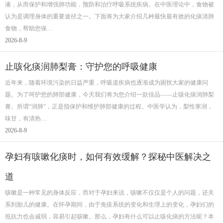
液，从而保护和增强肺功能，预防和治疗呼吸系统疾病。在中医理论中，食物被
认为是调理身体的重要途径之一。下面将为大家介绍几种最快最有效的化痰清肺
食物，帮助您保…
2026-8-9
止咳化痰润肺梨膏：守护您的呼吸健康
近年来，随着环境污染的日益严重，呼吸道疾病也逐渐成为困扰大家的健康问
题。为了呵护您的肺部健康，今天我们将为您介绍一款佳品——止咳化痰润肺梨
膏。所谓“润肺”，正是指保护和维护肺部健康的过程。中医学认为，梨性寒润，
味甘，有清热…
2026-8-9
孕妇有咳嗽化痰时，如何有效缓解？探秘中医解决之
道
咳嗽是一种常见的身体反应，而对于孕妇来说，咳嗽不仅仅是个人的问题，还关
系到胎儿的健康。在怀孕期间，由于免疫系统的变化和生理上的变化，孕妇们的
抵抗力也会减弱，容易引起咳嗽。那么，孕妇有什么可以止咳化痰的方法呢？本