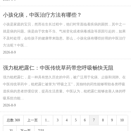
小孩化痰，中医治疗方法有哪些？
小孩是家庭的宝贝，然而在生长过程中，他们时常面临着疾病的困扰，其中之一
就是痰的问题。痰是由于饮食不当、气候变化或者病毒感染等原因引起的，如果
不及时处理，会给孩子的健康带来隐患。那么，小孩化痰有哪些好用的中医治疗
方法呢？中医…
2026-8-9
强力枇杷露仁：中医传统草药带您呼吸畅快无阻
强力枇杷露仁，是一种具有悠久历史的中药，被广泛用于化痰、止咳和润肺。在
中医传统草药中，枇杷露仁被誉为“呼吸之王”，其独特的药性能够帮助各类呼吸
道疾病的患者舒缓症状，提高生活质量。中医认为，枇杷露仁能够改善人体的呼
吸系统功能…
2026-8-9
总数 369
上一页
1...
3
4
5
6
7
8
9
10
...31
下一页
7/31