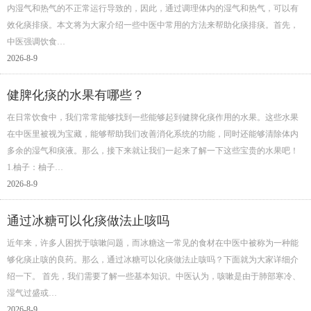
内湿气和热气的不正常运行导致的，因此，通过调理体内的湿气和热气，可以有
效化痰排痰。本文将为大家介绍一些中医中常用的方法来帮助化痰排痰。首先，
中医强调饮食…
2026-8-9
健脾化痰的水果有哪些？
在日常饮食中，我们常常能够找到一些能够起到健脾化痰作用的水果。这些水果
在中医里被视为宝藏，能够帮助我们改善消化系统的功能，同时还能够清除体内
多余的湿气和痰液。那么，接下来就让我们一起来了解一下这些宝贵的水果吧！
1.柚子：柚子…
2026-8-9
通过冰糖可以化痰做法止咳吗
近年来，许多人困扰于咳嗽问题，而冰糖这一常见的食材在中医中被称为一种能
够化痰止咳的良药。那么，通过冰糖可以化痰做法止咳吗？下面就为大家详细介
绍一下。 首先，我们需要了解一些基本知识。中医认为，咳嗽是由于肺部寒冷、
湿气过盛或…
2026-8-9