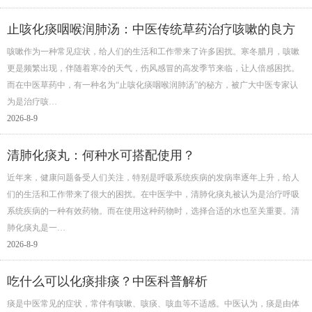
止咳化痰咽喉润肺汤：中医传统草药治疗咳嗽的良方
咳嗽作为一种常见症状，给人们的生活和工作带来了许多困扰。寒冬腊月，咳嗽
更是频繁出现，伴随着寒冷的天气，伤风感冒的高发季节来临，让人倍感困扰。
而在中医草药中，有一种名为“止咳化痰咽喉润肺汤”的秘方，被广大中医专家认
为是治疗咳…
2026-8-9
清肺化痰丸：何种水可搭配使用？
近年来，健康问题备受人们关注，特别是呼吸系统疾病的发病率逐年上升，给人
们的生活和工作带来了很大的困扰。在中医学中，清肺化痰丸被认为是治疗呼吸
系统疾病的一种有效药物。而在使用这种药物时，选择合适的水也至关重要。清
肺化痰丸是一…
2026-8-9
吃什么可以化痰排痰？中医科普解析
痰是中医常见的症状，常伴有咳嗽、咳痰、咳血等不适感。中医认为，痰是由体