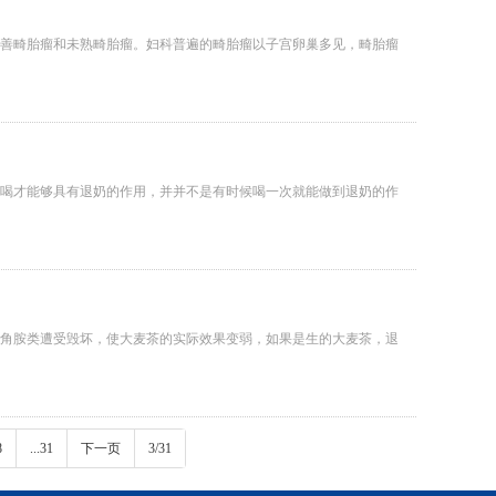
善畸胎瘤和未熟畸胎瘤。妇科普遍的畸胎瘤以子宫卵巢多见，畸胎瘤
喝才能够具有退奶的作用，并并不是有时候喝一次就能做到退奶的作
角胺类遭受毁坏，使大麦茶的实际效果变弱，如果是生的大麦茶，退
8
...31
下一页
3/31