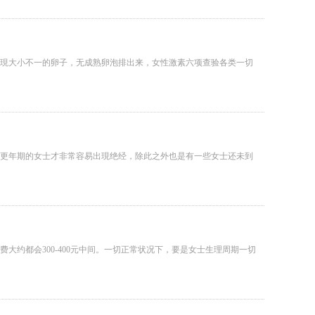
現大小不一的卵子，无成熟卵泡排出来，女性激素六项查验各类一切
性更年期的女士才非常容易出現绝经，除此之外也是有一些女士还未到
约都会300-400元中间。一切正常状况下，要是女士生理周期一切