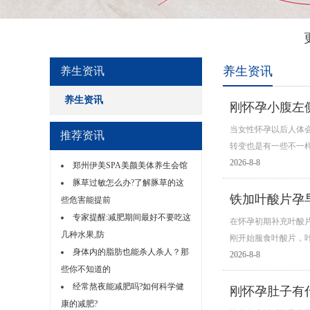
养生资讯
养生资讯
养生资讯
刚怀孕小腹左
当女性怀孕以后人体
推荐资讯
转变也是有一些不一
2026-8-8
郑州伊美SPA美颜美体养生会馆
豚草过敏怎么办?了解豚草的这
铁加叶酸片孕
些危害能提前
专家提醒:减肥期间最好不要吃这
在怀孕初期补充叶酸
几种水果,防
刚开始服食叶酸片，
身体内的脂肪也能杀人杀人？那
2026-8-8
些你不知道的
经常熬夜能减肥吗?如何科学健
刚怀孕肚子有
康的减肥?