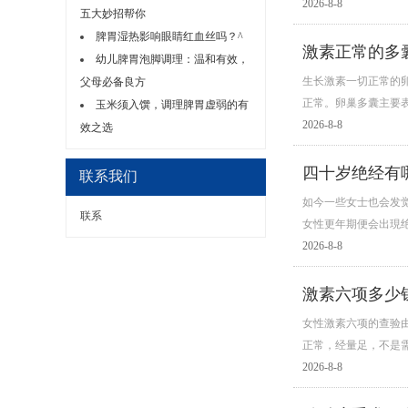
2026-8-8
五大妙招帮你
脾胃湿热影响眼睛红血丝吗？^
激素正常的多
幼儿脾胃泡脚调理：温和有效，
生长激素一切正常的
父母必备良方
正常。卵巢多囊主要
玉米须入馔，调理脾胃虚弱的有
2026-8-8
效之选
四十岁绝经有
联系我们
如今一些女士也会发
联系
女性更年期便会出現
2026-8-8
激素六项多少
女性激素六项的查验由
正常，经量足，不是
2026-8-8