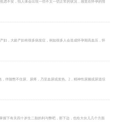
焦虑不安，怕人体会出現一些不太一切正常的状况，感觉在怀孕的情
经产妇，大龄产妇有很多病发症，例如很多人会造成怀孕期高血压，怀
急，伴随憋不住尿、尿疼，乃至血尿或发热。2，精神性尿频或尿道综
先掌握下有关四十岁生二胎的利与弊吧，那下边，也给大伙儿几个方面