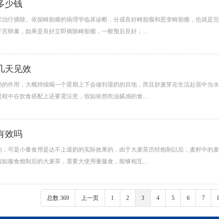
多少钱
术治疗摘除。依据畸胎瘤的病理学临床诊断，分成良好畸胎瘤和恶变畸胎瘤，也就是完
子宫卵巢，如果是良好立即摘除畸胎瘤，一般预后良好；…
几天见效
奶的作用，大概持续喝一个星期上下会做到退奶的目地，而且炒麦芽在生活起居中当水
过程中在饮食搭配上还要需注意，假如依然吃油腻感的食…
有效吗
的，可是小量食用是达不上退奶的实际效果的，由于大麦茶历经炮制以后，麦籽中的麦
假如服食炮制后的大麦茶，需要大使用量服食，能够相互…
总数 369
上一页
1
2
3
4
5
6
7