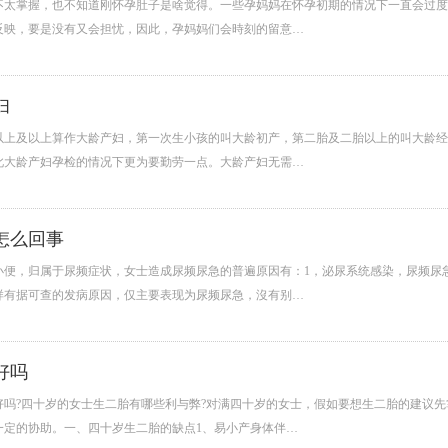
不太掌握，也不知道刚怀孕肚子是啥觉得。一些孕妈妈在怀孕初期的情况下一直会过度
反映，要是没有又会担忧，因此，孕妈妈们会時刻的留意…
妇
岁以上及以上算作大龄产妇，第一次生小孩的叫大龄初产，第二胎及二胎以上的叫大龄
此大龄产妇孕检的情况下更为要勤劳一点。大龄产妇无需…
怎么回事
小便，归属于尿频症状，女士造成尿频尿急的普遍原因有：1，泌尿系统感染，尿频尿
样有据可查的发病原因，仅主要表现为尿频尿急，沒有别…
好吗
好吗?四十岁的女士生二胎有哪些利与弊?对满四十岁的女士，假如要想生二胎的建议
一定的协助。一、四十岁生二胎的缺点1、易小产身体伴…