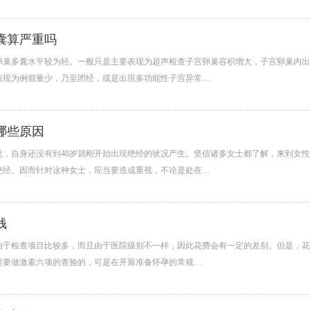
囊算严重吗
卵巢多囊水平较为轻。一般只是主要表现为超声检查子宫卵巢容积增大，子宫卵巢内出
表现为例假量少，乃至闭经，或是出現多功能性子宫异常…
哪些原因
觉，自身还没有到40岁就刚开始出現绝经的状况产生。坚信诸多女士都了解，来到女
绝经。因而针对这种女士，应当要造成重视，不论是处在…
钱
于检查项目比较多，而且由于医院级别不一样，因此花费会有一定的差别。但是，花费大
需要做激素六项的查验的，可是在开展准备怀孕的常规…