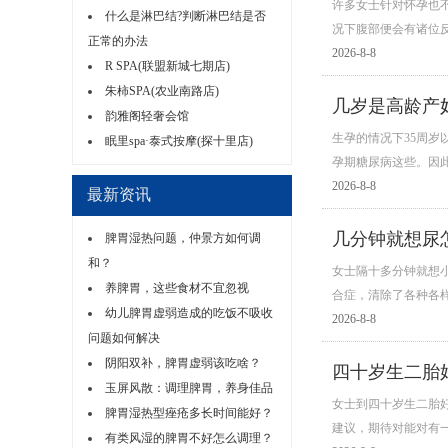
许多女士针对怀孕也
什么是淋巴结?判断淋巴结是否
况下腹部便会有诸位
正常的办法
2026-8-8
R SPA(联盟新城七期店)
朱柿SPA(农业南路店)
几岁是高龄产
韵雅阁轻奢会馆
生孕的情况下35周
眠里spa·泰式按摩(探十里店)
孕期糖尿病这些。因
2026-8-8
最新资讯
几分钟就想尿
脾胃湿热问题，仲景方如何调
和？
女士隔十多分钟就想
养脾胃，这些食材不宜忽视
合症，清除了各种各
幼儿脾胃虚弱造成的吃饭不吸收
2026-8-8
问题如何解决
阴阳双补，脾胃虚弱该吃啥？
四十岁生二胎
玉屏风散：调理脾胃，养身佳品
女士到四十岁生二胎
脾胃湿热型痤疮多长时间能好？
建议，期待对能对有
有类风湿的脾胃不好怎么调理？