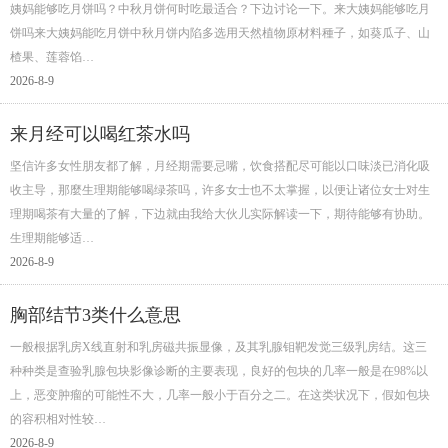
姨妈能够吃月饼吗？中秋月饼何时吃最适合？下边讨论一下。来大姨妈能够吃月
饼吗来大姨妈能吃月饼中秋月饼内陷多选用天然植物原材料種子，如葵瓜子、山
楂果、莲蓉馅…
2026-8-9
来月经可以喝红茶水吗
坚信许多女性朋友都了解，月经期需要忌嘴，饮食搭配尽可能以口味淡已消化吸
收主导，那麼生理期能够喝绿茶吗，许多女士也不太掌握，以便让诸位女士对生
理期喝茶有大量的了解，下边就由我给大伙儿实际解读一下，期待能够有协助。
生理期能够适…
2026-8-9
胸部结节3类什么意思
一般根据乳房X线直射和乳房磁共振显像，及其乳腺钼靶发觉三级乳房结。这三
种种类是查验乳腺包块影像诊断的主要表现，良好的包块的几率一般是在98%以
上，恶变肿瘤的可能性不大，几率一般小于百分之二。在这类状况下，假如包块
的容积相对性较…
2026-8-9