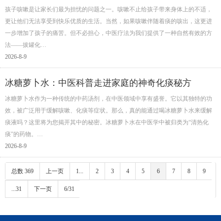
孩子咳嗽是让家长们最为担忧的问题之一。咳嗽不止给孩子带来身体上的不适，
更让他们无法享受到快乐优质的生活。当然，如果咳嗽伴随着痰的咳出，这更进
一步增加了孩子的痛苦。但不必担心，中医疗法为我们提供了一种自然有效的方
法——拔罐化…
2026-8-9
冰糖萝卜水：中医科普走进家庭的神奇化痰秘方
冰糖萝卜水作为一种传统的中药汤剂，在中医领域中享有盛誉。它以其独特的功
效，被广泛用于缓解咳嗽、化痰等症状。那么，真的能通过喝冰糖萝卜水来缓解
痰液吗？这里将为您揭开其中的秘密。冰糖萝卜水在中医学中被归类为“清热化
痰”的药物。…
2026-8-9
总数 369
上一页
1...
2
3
4
5
6
7
8
9
...31
下一页
6/31