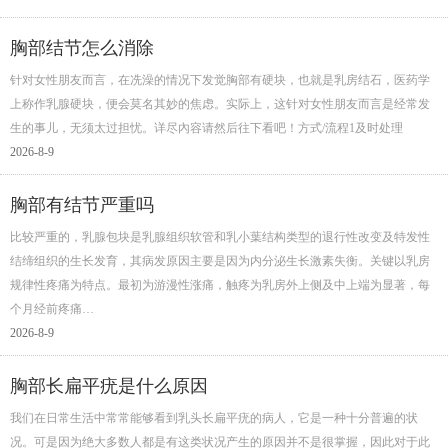
胸部结节怎么消除
针对女性朋友而言，在冼澡的情况下发觉胸部有硬块，也就是乳房结石，医药学
上称作乳腺硬块，便会莫名其妙的焦虑。实际上，这针对女性朋友而言是经常发
生的事儿，无须太过担忧。详尽內容请然后往下看吧！方式/流程1及时处理
2026-8-9
胸部有结节严重吗
比较严重的，乳腺包块是乳腺组织软管和乳小葉结构类型的退行性改变及特发性
结缔组织的生长发育，其病发原因主要是因为内分泌生长激素失衡。关键以乳房
规律性疼痛为特点。最初为游漫性涨痛，触疼为乳房外上侧及中上端为显著，每
个月经前疼痛…
2026-8-9
胸部长扁平疣是什么原因
我们在日常生活中常常能够看到乳头长扁平疣的病人，它是一种十分普遍的状
况。可是因为绝大多数人都是有这类状况产生的原因并不是很掌握，因此对于此