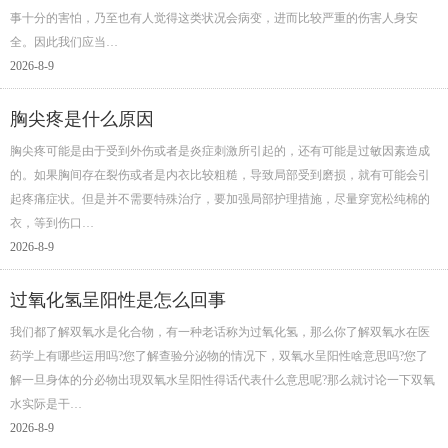
事十分的害怕，乃至也有人觉得这类状况会病变，进而比较严重的伤害人身安
全。因此我们应当…
2026-8-9
胸尖疼是什么原因
胸尖疼可能是由于受到外伤或者是炎症刺激所引起的，还有可能是过敏因素造成
的。如果胸间存在裂伤或者是内衣比较粗糙，导致局部受到磨损，就有可能会引
起疼痛症状。但是并不需要特殊治疗，要加强局部护理措施，尽量穿宽松纯棉的
衣，等到伤口…
2026-8-9
过氧化氢呈阳性是怎么回事
我们都了解双氧水是化合物，有一种老话称为过氧化氢，那么你了解双氧水在医
药学上有哪些运用吗?您了解查验分泌物的情况下，双氧水呈阳性啥意思吗?您了
解一旦身体的分必物出現双氧水呈阳性得话代表什么意思呢?那么就讨论一下双氧
水实际是干…
2026-8-9