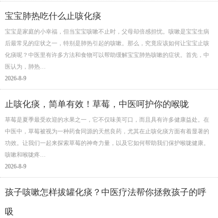
宝宝肺热吃什么止咳化痰
宝宝是家庭的小幸福，但当宝宝咳嗽不止时，父母却倍感担忧。咳嗽是宝宝生病
后最常见的症状之一，特别是肺热引起的咳嗽。那么，究竟应该如何让宝宝止咳
化痰呢？中医里有许多方法和食物可以帮助缓解宝宝肺热咳嗽的症状。首先，中
医认为，肺热…
2026-8-9
止咳化痰，简单有效！草莓，中医呵护你的喉咙
草莓是夏季最受欢迎的水果之一，它不仅味美可口，而且具有许多健康益处。在
中医中，草莓被视为一种药食同源的天然良药，尤其在止咳化痰方面有着显著的
功效。让我们一起来探索草莓的神奇力量，以及它如何帮助我们保护喉咙健康。
咳嗽和喉咙疼…
2026-8-9
孩子咳嗽怎样拔罐化痰？中医疗法帮你拯救孩子的呼
吸