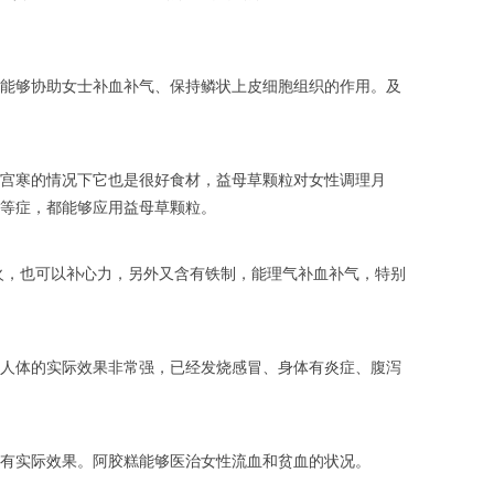
能够协助女士补血补气、保持鳞状上皮细胞组织的作用。及
宫寒的情况下它也是很好食材，益母草颗粒对女性调理月
等症，都能够应用益母草颗粒。
火，也可以补心力，另外又含有铁制，能理气补血补气，特别
人体的实际效果非常强，已经发烧感冒、身体有炎症、腹泻
有实际效果。阿胶糕能够医治女性流血和贫血的状况。