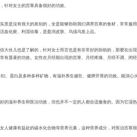
，针对女士的宫寒具备很好的功效。
实质是沒有很大的差别的，全是能够协助我们调养宫寒的食材，常常服用
活血化瘀、利湿祛毒，是盈润皮肤、乌须乌发上品。
信大伙儿也是了解的，针对女士而言也是有非常好的协助的，那麼在出現
常有显著的功效。女性在月经期出現的宫寒、月经疼痛、月经不调、闭经
、B2、蛋白及多种多样矿物，有滋补养生健壮、健脾开胃的功效。能清心
好的滋补养生和医治功效，但也并不一定的人都合适服食的。因为它湿热
女人健康有益处的碳水化合物等营养元素，这种营养成分，对医治宫寒很