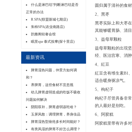
什么是淋巴结?判断淋巴结是否
圆归属于清补的食材
正常的办法
2、黑枣
R SPA(联盟新城七期店)
黑枣实际上和大枣在
朱柿SPA(农业南路店)
其能够暖胃肠、清目
韵雅阁轻奢会馆
3、益母草颗粒
眠里spa·泰式按摩(探十里店)
益母草颗粒的出現坚
经、医治宫寒、消肿
最新资讯
4、紅豆
脾胃湿热问题，仲景方如何调
紅豆含有维生素B1
和？
适合暖身驱凉气。
养脾胃，这些食材不宜忽视
5、枸杞子
幼儿脾胃虚弱造成的吃饭不吸收
枸杞子尽管具备非常
问题如何解决
的人最好是别吃。
阴阳双补，脾胃虚弱该吃啥？
玉屏风散：调理脾胃，养身佳品
6、阿胶糕
脾胃湿热型痤疮多长时间能好？
阿胶糕里带有许多对
有类风湿的脾胃不好怎么调理？