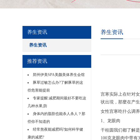
养生资讯
养生资讯
养生资讯
推荐资讯
郑州伊美SPA美颜美体养生会馆
豚草过敏怎么办?了解豚草的这
些危害能提前
宫寒实际上在针对女
专家提醒:减肥期间最好不要吃这
状出現，那麼在产生
几种水果,防
女性宫寒吃什么调养
身体内的脂肪也能杀人杀人？那
1、龙眼肉
些你不知道的
经常熬夜能减肥吗?如何科学健
干桂圆我们都了解是
康的减肥?
100克龙眼肉中带