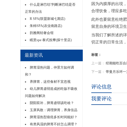
因为内膜厚的出現，
什么是淋巴结?判断淋巴结是否
合理饮食，理应多吃
正常的办法
R SPA(联盟新城七期店)
此外也要留意杜绝肥
朱柿SPA(农业南路店)
留意自身的环境卫生
韵雅阁轻奢会馆
当我们了解所述的详
眠里spa·泰式按摩(探十里店)
切正常的日常生活，
最新资讯
标签：
上一篇：
经期能吃百合
脾胃湿热问题，仲景方如何调
下一篇：
带曼月乐环一
和？
养脾胃，这些食材不宜忽视
评论信息
幼儿脾胃虚弱造成的吃饭不吸收
问题如何解决
我要评论
阴阳双补，脾胃虚弱该吃啥？
玉屏风散：调理脾胃，养身佳品
脾胃湿热型痤疮多长时间能好？
有类风湿的脾胃不好怎么调理？