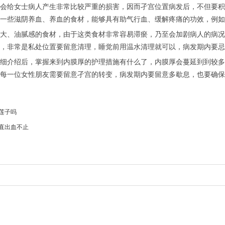
会给女士病人产生非常比较严重的损害，因而孑宫位置病发后，不但要积
一些滋阴养血、养血的食材，能够具有助气行血、缓解疼痛的功效，例如
大、油腻感的食材，由于这类食材非常容易滞瘀，乃至会加剧病人的病况
，非常是私处位置要留意清理，睡觉前用温水清理就可以，病发期内要忌
细介绍后，掌握来到内膜厚的护理措施有什么了，内膜厚会蔓延到到较多
每一位女性朋友需要留意孑宫的转变，病发期内要留意多歇息，也要确保
莲子吗
直出血不止